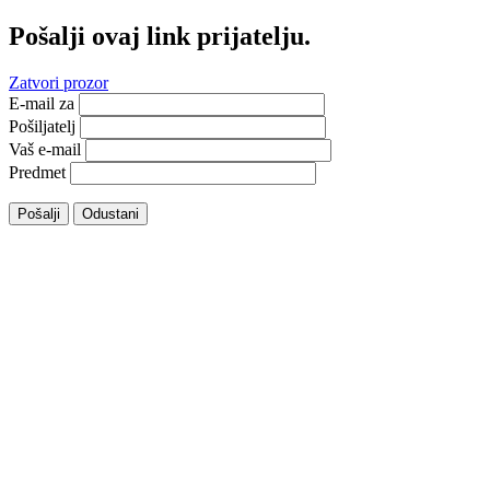
Pošalji ovaj link prijatelju.
Zatvori prozor
E-mail za
Pošiljatelj
Vaš e-mail
Predmet
Pošalji
Odustani