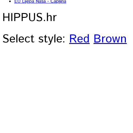
EU Lijepa Naša - Čapljina
HIPPUS.hr
Select style:
Red
Brown