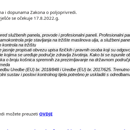
ama i dopunama Zakona o poljoprivredi.
vješće se očekuje 17.8.2022.g.
red službenih panela, provode i profesionalni paneli. Profesionalni pan
mokontrola prije stavljanja na tržište maslinova ulja, a službeni panel
 kontrola na tržištu
e jasnije propisati obvezu upisa fizičkih i pravnih osoba koji su odgov
e kojima se uređuje područje zdravlja životinja. Kako bi se ispunile 
taka o broju košnica spremnih za prezimljavanje na državnom područj
a meda
vedbu Uredbe (EU) br. 2018/848 i Uredbe (EU) br. 2017/625. Trenutn
lni sustav i poslovi kontrolnog tijela potrebno je uskladiti s odredba
edi možete preuzeti
OVDJE