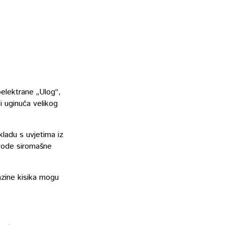
oelektrane „Ulog“,
i uginuća velikog
kladu s uvjetima iz
 vode siromašne
azine kisika mogu