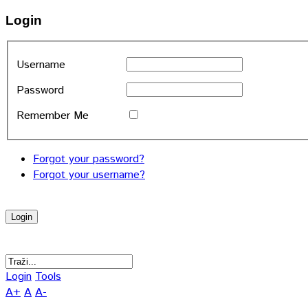
Login
Username
Password
Remember Me
Forgot your password?
Forgot your username?
Login
Tools
A+
A
A-