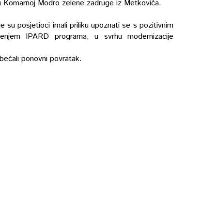
i u Komarnoj Modro zelene zadruge iz Metkovića.
su posjetioci imali priliku upoznati se s pozitivnim
tenjem IPARD programa, u svrhu modernizacije
obećali ponovni povratak.