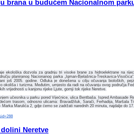
nju brana u budućem Nacionalnom park
aje ekološka dozvola za gradnju tri visoke brane za hidroelektrane na rijeci
dručju p
laniranog Nacionanog parka „Igman-Bjelašnica-Treskavica-Visočica“
gani još 2005. godine. Odluka je donešena u cilju očuvanja bioloških, pej
vo okoliša i turizma. Međutim, umjesto da radi na očuvanju ovog područja Fed
h vrijednosti u kanjonu rijeke Ljute, gornji tok rijeke Neretve.
pljanjem učesnika u parku pored Vijećnice, ulica Bentbaša. Ispred Ambasade R
edećom trasom, odnosno ulicama: Bravadžiluk, Sarači, Ferhadija, Maršala 
 Marka Marulića 2, gdje ćemo se zadržati narednih 20 minuta, najdalje do 17
&id=288
dolini Neretve