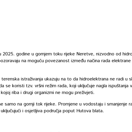
jnu 2025. godine u gornjem toku rijeke Neretve, nizvodno od hidr
 upozoravaju na moguću povezanost između načina rada elektrane 
 terenska istraživanja ukazuju na to da hidroelektrana ne radi u s
 se koristi tzv. vršni režim rada, koji uključuje nagla ispuštanja
kojoj riba i drugi organizmi ne mogu preživjeti.
ne samo na gornji tok rijeke. Promjene u vodostaju i smanjenje r
uključujući i osjetljiva područja poput Hutova blata.