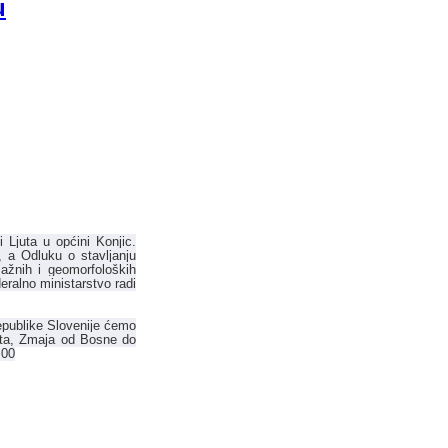
u
 Ljuta u općini Konjic.
, a Odluku o stavljanju
zažnih i geomorfoloških
eralno ministarstvo radi
epublike Slovenije ćemo
Tita, Zmaja od Bosne do
.00