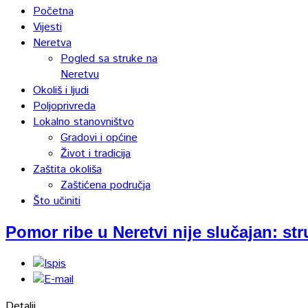
Početna
Vijesti
Neretva
Pogled sa struke na
Neretvu
Okoliš i ljudi
Poljoprivreda
Lokalno stanovništvo
Gradovi i općine
Život i tradicija
Zaštita okoliša
Zaštićena područja
Što učiniti
Pomor ribe u Neretvi nije slučajan: st
Detalji