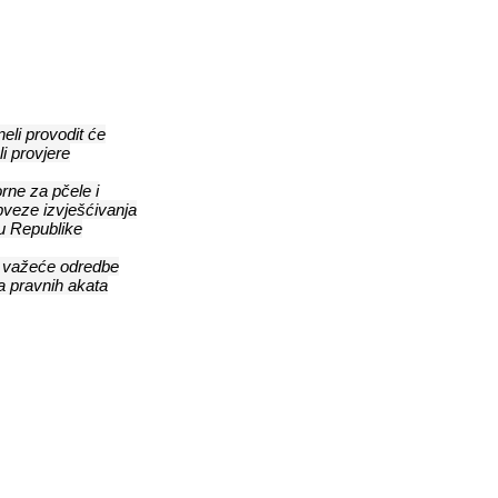
eli provodit će
i provjere
orne za pčele i
obveze izvješćivanja
u Republike
o važeće odredbe
ma pravnih akata