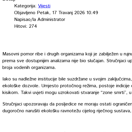
Kategorija:
Vijesti
Objavljeno Petak, 17 Travanj 2026 10:49
Napisao/la Administrator
Hitovi: 274
Masovni pomor ribe i drugih organizama koji je zabilježen u ru
prema sve dostupnijim analizama nije bio slučajan. Stručnjaci
broja vodenih organizama.
Iako su nadležne institucije bile suzdržane u svojim zaključcima,
ekološke dozvole. Umjesto protočnog režima, postoje indicije da
kisikom. Takvi uvjeti mogu uzrokovati stvaranje “zone smrti”, u 
Stručnjaci upozoravaju da posljedice ne moraju ostati ograniče
dugoročno narušiti ekološku ravnotežu cijelog riječnog sustava, 