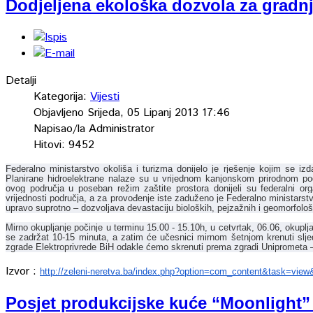
Dodjeljena ekološka dozvola za grad
Detalji
Kategorija:
Vijesti
Objavljeno Srijeda, 05 Lipanj 2013 17:46
Napisao/la Administrator
Hitovi: 9452
Federalno ministarstvo okoliša i turizma donijelo je rješenje kojim se izd
Planirane hidroelektrane nalaze su u vrijednom kanjonskom prirodnom po
ovog područja u poseban režim zaštite prostora donijeli su federalni or
vrijednosti područja, a za provođenje iste zaduženo je Federalno ministarst
upravo suprotno – dozvoljava devastaciju bioloških, pejzažnih i geomorfološki
Mirno okupljanje počinje u terminu 15.00 - 15.10h, u cetvrtak, 06.06, oku
se zadržat 10-15 minuta, a zatim će učesnici mirnom šetnjom krenuti slj
zgrade Elektroprivrede BiH odakle ćemo skrenuti prema zgradi Uniprometa –
Izvor :
http://zeleni-neretva.ba/index.php?option=com_content&task=view
Posjet produkcijske kuće “Moonlight” 