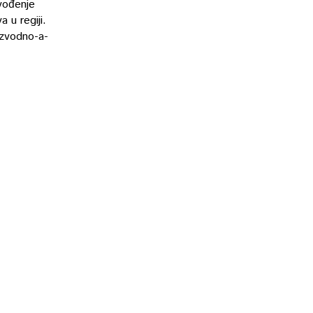
uvođenje
 u regiji.
uzvodno-a-