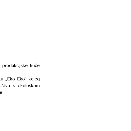
t produkcijske kuće
ktu „Eko Eko“ kojeg
ništva s ekološkom
e.