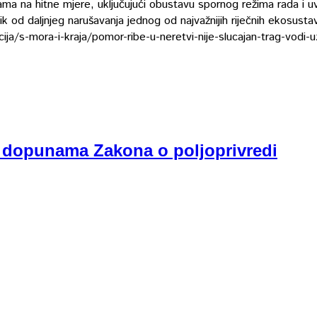
ijama na hitne mjere, uključujući obustavu spornog režima rada i 
od daljnjeg narušavanja jednog od najvažnijih riječnih ekosustava
ija/s-mora-i-kraja/pomor-ribe-u-neretvi-nije-slucajan-trag-vodi-
i dopunama Zakona o poljoprivredi