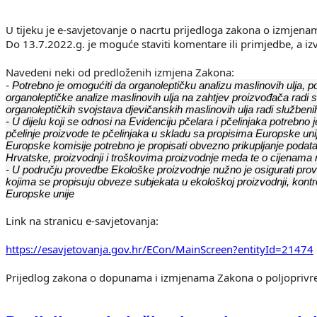
U tijeku je e-savjetovanje o nacrtu prijedloga zakona o izmjen
Do 13.7.2022.g. je moguće staviti komentare ili primjedbe, a iz
Navedeni neki od predloženih izmjena Zakona:
-
Potrebno je omogućiti da organoleptičku analizu maslinovih ulja, po
organoleptičke analize maslinovih ulja na zahtjev proizvođača radi sa
organoleptičkih svojstava djevičanskih maslinovih ulja radi službenih
-
U dijelu koji se odnosi na Evidenciju pčelara i pčelinjaka potrebno j
pčelinje proizvode te pčelinjaka u skladu sa propisima Europske unij
Europske komisije potrebno je propisati obvezno prikupljanje poda
Hrvatske, proizvodnji i troškovima proizvodnje meda te o cijenam
-
U području provedbe Ekološke proizvodnje nužno je osigurati pro
kojima se propisuju obveze subjekata u ekološkoj proizvodnji, kontro
Europske unije
Link na stranicu e-savjetovanja:
https://esavjetovanja.gov.hr/ECon/MainScreen?entityId=21474
Prijedlog zakona o dopunama i izmjenama Zakona o poljoprivr