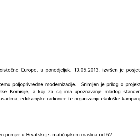
oistočne Europe, u ponedjeljak, 13.05.2013. izvršen je posje
temu poljoprivredne modernizacije. Snimljen je prilog o proje
e Komisije, a koji za cilj ima upoznavanje mladog stanov
asadima, edukacijske radionice te organizaciju ekološke kampanj
en primjer u Hrvatskoj s matičnjakom maslina od 62