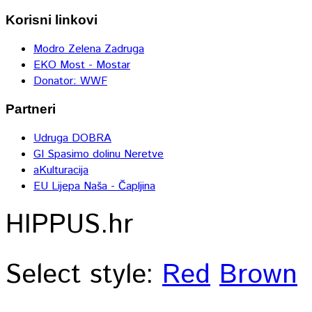
Korisni linkovi
Modro Zelena Zadruga
EKO Most - Mostar
Donator: WWF
Partneri
Udruga DOBRA
GI Spasimo dolinu Neretve
aKulturacija
EU Lijepa Naša - Čapljina
HIPPUS.hr
Select style:
Red
Brown