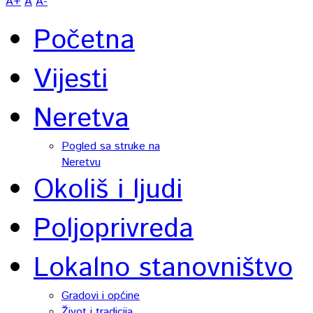
A+
A
A-
Početna
Vijesti
Neretva
Pogled sa struke na
Neretvu
Okoliš i ljudi
Poljoprivreda
Lokalno stanovništvo
Gradovi i općine
Život i tradicija