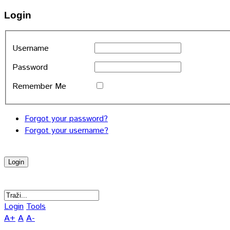
Login
Username
Password
Remember Me
Forgot your password?
Forgot your username?
Login
Tools
A+
A
A-