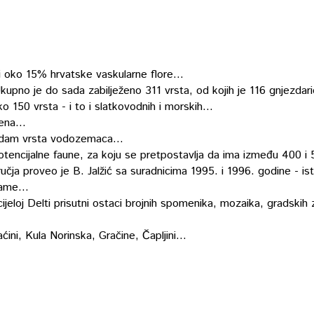
i oko 15% hrvatske vaskularne flore...
upno je do sada zabilježeno 311 vrsta, od kojih je 116 gnjezdari
o 150 vrsta - i to i slatkovodnih i morskih...
ena...
edam vrsta vodozemaca...
potencijalne faune, za koju se pretpostavlja da ima između 400 i 
ja proveo je B. Jalžić sa suradnicima 1995. i 1996. godine - is
jame...
loj Delti prisutni ostaci brojnih spomenika, mozaika, gradskih zid
ni, Kula Norinska, Gračine, Čapljini...