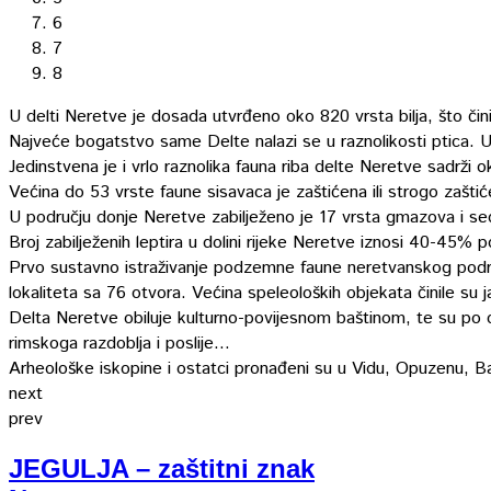
6
7
8
U delti Neretve je dosada utvrđeno oko 820 vrsta bilja, što čin
Najveće bogatstvo same Delte nalazi se u raznolikosti ptica. Uk
Jedinstvena je i vrlo raznolika fauna riba delte Neretve sadrži ok
Većina do 53 vrste faune sisavaca je zaštićena ili strogo zaštić
U području donje Neretve zabilježeno je 17 vrsta gmazova i s
Broj zabilježenih leptira u dolini rijeke Neretve iznosi 40-45% 
Prvo sustavno istraživanje podzemne faune neretvanskog područ
lokaliteta sa 76 otvora. Većina speleoloških objekata činile su 
Delta Neretve obiluje kulturno-povijesnom baštinom, te su po cije
rimskoga razdoblja i poslije...
Arheološke iskopine i ostatci pronađeni su u Vidu, Opuzenu, Baći
next
prev
JEGULJA – zaštitni znak