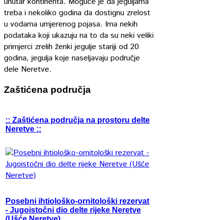
unutar kontinenta. Moguće je da jeguljama
treba i nekoliko godina da dostignu zrelost
u vodama umjerenog pojasa. Ima nekih
podataka koji ukazuju na to da su neki veliki
primjerci zrelih ženki jegulje stariji od 20
godina, jegulja koje naseljavaju područje
dele Neretve.
Zaštićena područja
:: Zaštićena područja na prostoru delte
Neretve ::
Posebni ihtiološko-ornitološki rezervat
- Jugoistočni dio delte rijeke Neretve
(Ušće Neretve)