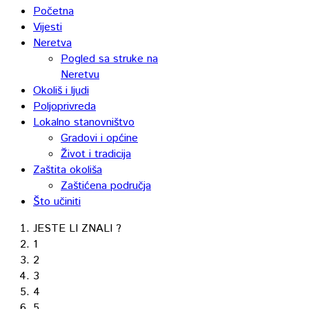
Početna
Vijesti
Neretva
Pogled sa struke na
Neretvu
Okoliš i ljudi
Poljoprivreda
Lokalno stanovništvo
Gradovi i općine
Život i tradicija
Zaštita okoliša
Zaštićena područja
Što učiniti
JESTE LI ZNALI ?
1
2
3
4
5