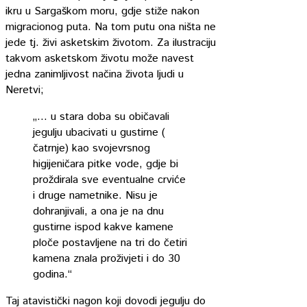
ikru u Sargaškom moru, gdje stiže nakon
migracionog puta. Na tom putu ona ništa ne
jede tj. živi asketskim životom. Za ilustraciju
takvom asketskom životu može navest
jedna zanimljivost načina života ljudi u
Neretvi;
„... u stara doba su običavali
jegulju ubacivati u gustirne (
čatrnje) kao svojevrsnog
higijeničara pitke vode, gdje bi
proždirala sve eventualne crviće
i druge nametnike. Nisu je
dohranjivali, a ona je na dnu
gustirne ispod kakve kamene
ploče postavljene na tri do četiri
kamena znala proživjeti i do 30
godina.“
Taj atavistički nagon koji dovodi jegulju do