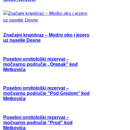
Značajni krajobraz – Modro oko i jezero
uz naselje Desne
Posebni ornitološki rezervat –
močvarno područje „Orepak“ kod
Metkovića
Posebni ornitološki rezervat –
močvarno područje "Pod Gredom" kod
Metkovića
Posebni ornitološki rezervat –
močvarno područje "Prud" kod
Metkovića