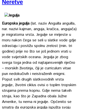
Neretve
Europska jegulja
(lat. naziv Anguilla anguilla,
nar. nazivi kajman, anguja, kraćica, angujača)
je migratorna vrsta. Jegulje se mrijeste u
moru nakon čega se seli u slatke vode gdje
odrastaju i postižu spolnu zrelost (min. tri
godine) prije no što se još jednom vrati u
vode svijetskih oceana. Jegulja je zbog
svega toga jedna od najtajansvenijih riječno
– morskih životinja, čiji je curriculum vitae
pun nedokučivih i neistraženih enigmi.
Poput svih drugih slatkovodnih vrsta
jegulje, životni ciklus ovisi o toplim tropskim
strujama prema kopnu. Gdje nema takvih
struja, kao što je Zapadna obala Južne
Amerike, tu nema ni jegulje. Općenito se
smatra da europska jegulja ispušta svoju