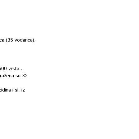
ca (35 vodarica).
500 vrsta...
tražena su 32
ina i sl. iz