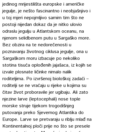
jedinog mrijestilišta europske i američke
jegulje, je nešto fascinantno i neobjašnjivo i
u toj mjeri nepojmljivo samim tim što ne
postoji nijedan dokaz da je nitko ulovio
odraslu jegulju u Atlantskom oceanu, na
njenom selidbenom putu u Sargaško more.
Bez obzira na te nedorečenosti u
poznavanju životnog ciklusa jegulje, ona u
Sargaškom moru izbacuje po nekoliko
stotina tisuća oplođenih jajašaca, iz kojih se
izvale plosnate ličinke nimalo nalik
roditeljima. Po izvršenoj biološkoj zadaći –
roditelji se ne vraćaju u rijeke u kojima su
čitav život proboravile jer ugibaju. Ali zato
njezine larve (leptocephali) nose tople
morske struje tijekom trogodišnjeg
putovanja preko Sjevernog Atlantika do
Europe. Larve se pretvaraju u riblju mlađ na
Kontinentalnoj ploči prije no što se presele