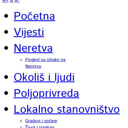
A+
A
A-
Početna
Vijesti
Neretva
Pogled sa struke na
Neretvu
Okoliš i ljudi
Poljoprivreda
Lokalno stanovništvo
Gradovi i općine
Život i tradicija