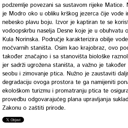
podzemlje povezani sa sustavom rijeke Matice.
je Modro oko u obliku krškog jezerca čije vode 
nebesko plavu boju. Izvor je kaptiran te se koris
vodoopskrbu naselja Desne koje je u obuhvatu 
Kula Norinska. Područje karakterizira obilje vode
močvarnih staništa. Osim kao krajobraz, ovo pod
također značajno i sa stanovišta biološke raznol
jer sadrži ugrožena staništa, a važno je također
seobu i zimovanje ptica. Nužno je zaustaviti dalj
degradaciju ovoga prostora te ga namijeniti pona
ekološkom turizmu i promatranju ptica te osigura
provedbu odgovarajućeg plana upravljanja sukla
Zakonu o zaštiti prirode.