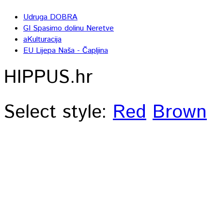
Udruga DOBRA
GI Spasimo dolinu Neretve
aKulturacija
EU Lijepa Naša - Čapljina
HIPPUS.hr
Select style:
Red
Brown