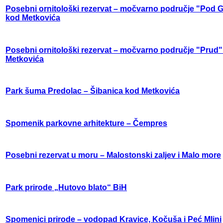
Posebni ornitološki rezervat – močvarno područje "Pod
kod Metkovića
Posebni ornitološki rezervat – močvarno područje "Prud
Metkovića
Park šuma Predolac – Šibanica kod Metkovića
Spomenik parkovne arhitekture – Čempres
Posebni rezervat u moru – Malostonski zaljev i Malo more
Park prirode „Hutovo blato“ BiH
Spomenici prirode – vodopad Kravice, Kočuša i Peć Mlini