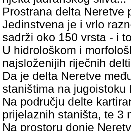
Prostrana delta Neretve p
Jedinstvena je i vrlo raz
sadrži oko 150 vrsta - i t
U hidrološkom i morfološ
najsloženijih riječnih del
Da je delta Neretve međ
staništima na jugoistoku 
Na području delte kartir
prijelaznih staništa, te 3
Na prostoru donje Neretv