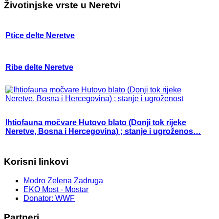
Životinjske vrste u Neretvi
Ptice delte Neretve
Ribe delte Neretve
Ihtiofauna močvare Hutovo blato (Donji tok rijeke
Neretve, Bosna i Hercegovina) ; stanje i ugroženos…
Korisni linkovi
Modro Zelena Zadruga
EKO Most - Mostar
Donator: WWF
Partneri