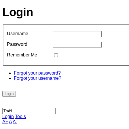
Login
Username
Password
Remember Me
Forgot your password?
Forgot your username?
Login
Tools
A+
A
A-