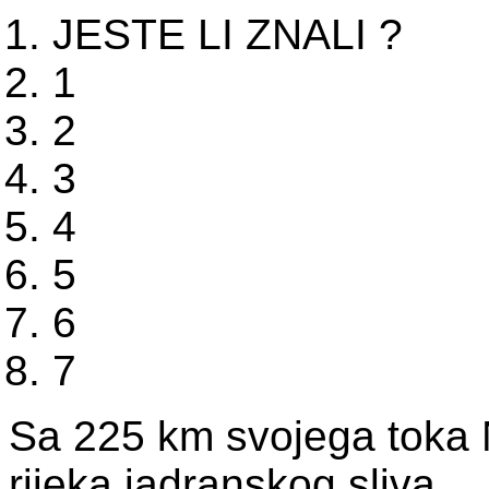
JESTE LI ZNALI ?
1
2
3
4
5
6
7
Sa 225 km svojega toka N
rijeka jadranskog sliva...