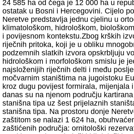
24 585 ha od čega je 12 000 ha u repub
ostatak u Bosni i Hercegovini. Cijelo po
Neretve predstavlja jednu cjelinu u ort
klimatološkom, hidrološkom, biološkom
i povijesnom kontekstu.Zbog krških izv
riječnih pritoka, koji je u obliku mnogob
podzemnih slatkih izvora opskrbljuju v
hidrološkom i morfološkom smislu je j
najsloženijih riječnih delti i među poslj
močvarnim staništima na jugoistoku Eu
kroz dugu povijest formirala, mijenjala 
danas su na njenom području kartiran
stanišna tipa uz šest prijelaznih staništ
stanišna tipa. Na prostoru donje Neret
zaštitom se nalazi 1 624 ha, obuhvaće
zaštićenih područja: ornitološki rezerv