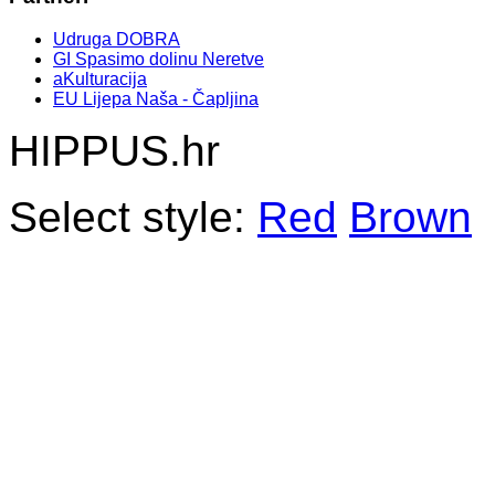
Udruga DOBRA
GI Spasimo dolinu Neretve
aKulturacija
EU Lijepa Naša - Čapljina
HIPPUS.hr
Select style:
Red
Brown