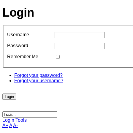
Login
Username
Password
Remember Me
Forgot your password?
Forgot your username?
Login
Tools
A+
A
A-