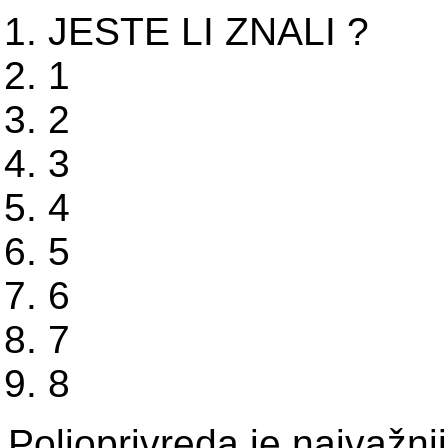
JESTE LI ZNALI ?
1
2
3
4
5
6
7
8
Poljoprivreda je najvažni