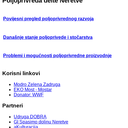
Poljoprivreda delte Neretve
Povijesni pregled poljoprivrednog razvoja
Današnje stanje poljoprivede i stočarstva
Problemi i mogućnosti poljoprivredne proizvodnje
Korisni linkovi
Modro Zelena Zadruga
EKO Most - Mostar
Donator: WWF
Partneri
Udruga DOBRA
GI Spasimo dolinu Neretve
aKulturacija