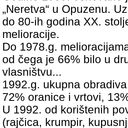
„Neretva“ u Opuzenu. Uz
do 80-ih godina XX. sto
melioracije.
Do 1978.g. melioracijama
od čega je 66% bilo u d
vlasništvu...
1992.g. ukupna obradiva 
72% oranice i vrtovi, 13%
U 1992. od korištenih pov
(rajčica, krumpir, kupusnj