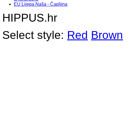
EU Lijepa Naša - Čapljina
HIPPUS.hr
Select style:
Red
Brown